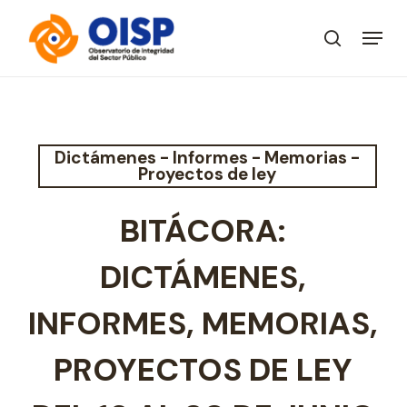
Skip
Menu
to
search
Close
main
Menu
content
Dictámenes - Informes - Memorias -
Proyectos de ley
BITÁCORA:
DICTÁMENES,
INFORMES, MEMORIAS,
PROYECTOS DE LEY