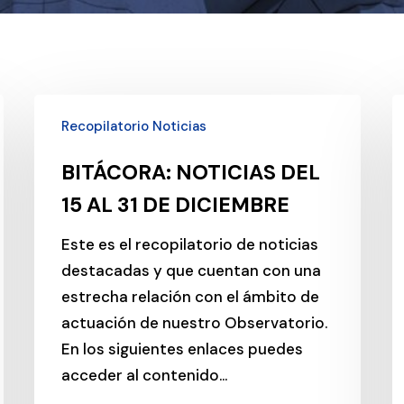
BITÁCORA:
B
Recopilatorio Noticias
NOTICIAS
N
DEL
D
BITÁCORA: NOTICIAS DEL
15
1
15 AL 31 DE DICIEMBRE
AL
A
31
1
Este es el recopilatorio de noticias
DE
D
destacadas y que cuentan con una
DICIEMBRE
D
estrecha relación con el ámbito de
actuación de nuestro Observatorio.
En los siguientes enlaces puedes
acceder al contenido…