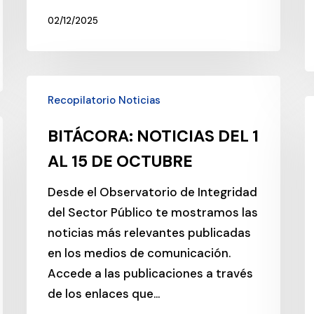
02/12/2025
BITÁCORA:
Recopilatorio Noticias
NOTICIAS
B
DEL
N
BITÁCORA: NOTICIAS DEL 1
1
D
AL 15 DE OCTUBRE
AL
1
15
A
Desde el Observatorio de Integridad
DE
3
del Sector Público te mostramos las
OCTUBRE
D
noticias más relevantes publicadas
S
en los medios de comunicación.
Accede a las publicaciones a través
de los enlaces que…