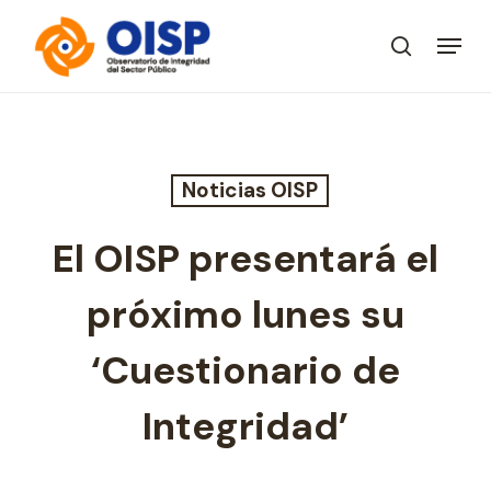
Skip
Menu
to
search
Close
main
Menu
content
Noticias OISP
El OISP presentará el
próximo lunes su
‘Cuestionario de
Integridad’