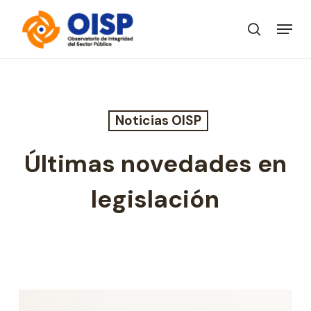
Skip
Menu
to
search
Close
main
Menu
content
Noticias OISP
Últimas novedades en
legislación