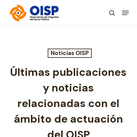
Skip
Menu
to
search
Close
main
Menu
content
Noticias OISP
Últimas publicaciones
y noticias
relacionadas con el
ámbito de actuación
del OISP